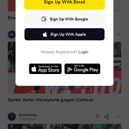
Sign Up With Email
Energie Cottbus holt in Verl ersten Auswärtssieg
Sign Up With Google
WDR
Sign Up With Apple
2 years ago
Already Registered?
Login
Derbe Verler Heimpleite gegen Cottbus
Sportschau
2 years ago