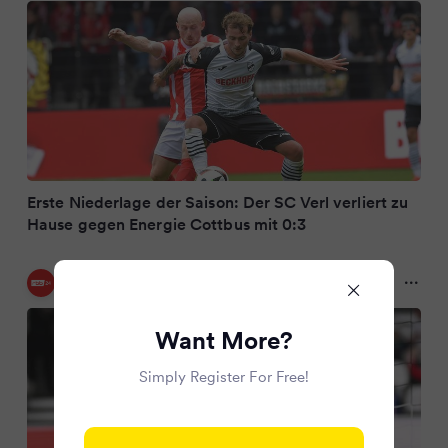
Erste Niederlage der Saison: Der SC Verl verliert zu
Hause gegen Energie Cottbus mit 0:3
rbb|24
2 years ago
Want More?
Simply Register For Free!