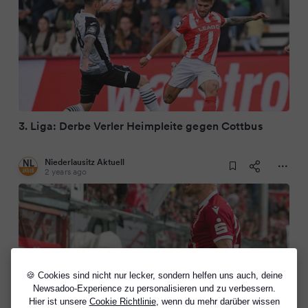
3. Liga: Derbe Verler Heimpleite gegen Cottbus
Niederlausitz Aktuell
2 years ago
🍪 Cookies sind nicht nur lecker, sondern helfen uns auch, deine
Newsadoo-Experience zu personalisieren und zu verbessern.
Hier ist unsere
Cookie Richtlinie
, wenn du mehr darüber wissen