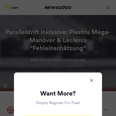
Login
Paralleldrift inklusive: Piastris Mega-
Manöver & Leclercs
"Fehleinschätzung"
Read all the articles in this bundle.
Want More?
Simply Register For Free!
Motorsport-Total.com
2 years ago