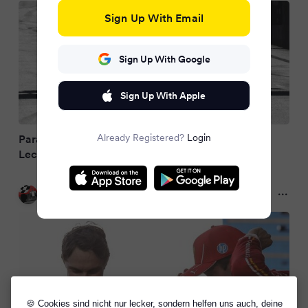
Sign Up With Email
Sign Up With Google
Sign Up With Apple
Already Registered?
Login
Paralleldrift inklusive: Piastris Mega-Manöver &
Leclercs "Fehleinschätzung"
Formel1.de
2 years ago
🍪 Cookies sind nicht nur lecker, sondern helfen uns auch, deine