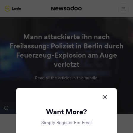
Login
Mann attackierte ihn nach
Freilassung: Polizist in Berlin durch
Feuerzeug-Explosion am Auge
verletzt
Read all the articles in this bundle.
Want More?
Simply Register For Free!