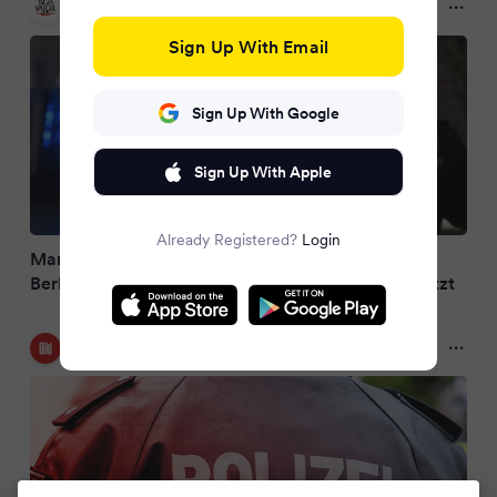
Tagesspiegel
a year ago
Sign Up With Email
Sign Up With Google
Sign Up With Apple
Already Registered?
Login
Mann attackierte ihn nach Freilassung: Polizist in
Berlin durch Feuerzeug-Explosion am Auge verletzt
Bild
a year ago