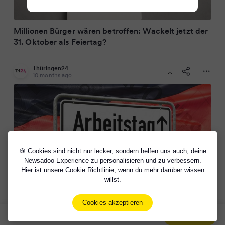
Millionen Bürger wären betroffen: Wackelt jetzt der
31. Oktober als Feiertag?
Thüringen24
10 months ago
🍪 Cookies sind nicht nur lecker, sondern helfen uns auch, deine
Newsadoo-Experience zu personalisieren und zu verbessern.
Hier ist unsere
Cookie Richtlinie
, wenn du mehr darüber wissen
willst.
CDU-Politiker will Feiertag absägen! Auch wir in
Thüringen wären betroffen
Cookies akzeptieren
Sign Up Now For Free!
Signup