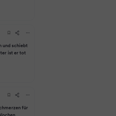
 und schiebt
er ist er tot
schmerzen für
 Wochen