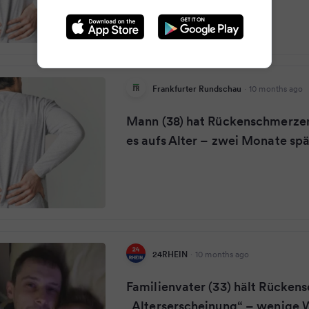
Frankfurter Rundschau
·
10 months ago
Mann (38) hat Rückenschmerzen
es aufs Alter – zwei Monate spät
24RHEIN
·
10 months ago
Familienvater (33) hält Rücken
„Alterserscheinung“ – wenige