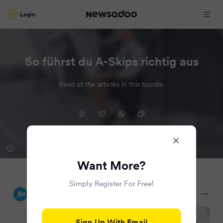
Login
So führst du A-Skips richtig aus
Read all the articles in this bundle.
Want More?
Simply Register For Free!
FIT FOR FUN
8 months ago
Sign Up With Email