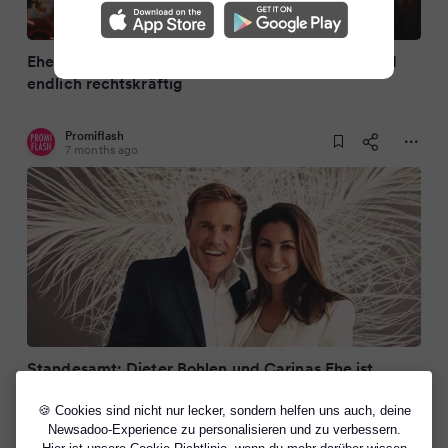
Ehe von Dieter & Carina Bohlen ist in Deutschland
endlich rechtskräftig
Promiflash
7 months ago
Standesamt: Dieter Bohlen und Carinas Ehe ist
rechtskräftig
🍪 Cookies sind nicht nur lecker, sondern helfen uns auch, deine
Newsadoo-Experience zu personalisieren und zu verbessern.