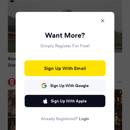
Want More?
Simply Register For Free!
Romantisches Bild vom Standesamt: Carina und
Dieter sind jetzt "offiziell Frau und Herr Bohlen"
Sign Up With Email
BUNTE.de
7 months ago
Sign Up With Google
Sign Up With Apple
Already Registered?
Login