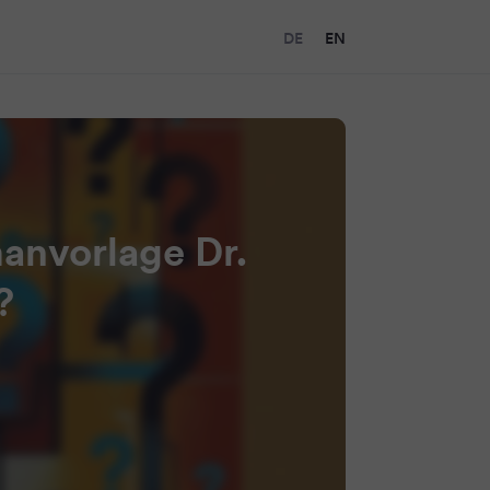
DE
EN
manvorlage Dr.
?