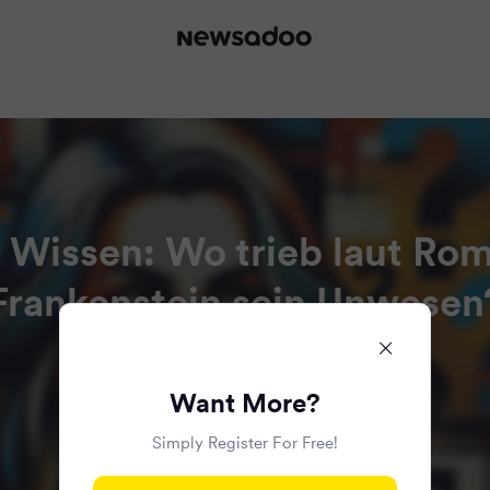
r Wissen: Wo trieb laut Ro
Frankenstein sein Unwesen
Read all the articles in this bundle.
Want More?
Simply Register For Free!