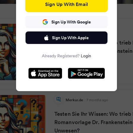
Sign Up With Email
Sign Up With Google
24RHEIN
·
7 months ago
Sign Up With Apple
Testen Sie Ihr Wissen: Wo trieb 
Romanvorlage Dr. Frankenstein
Already Registered?
Login
Unwesen?
Merkur.de
·
7 months ago
Testen Sie Ihr Wissen: Wo trieb 
Romanvorlage Dr. Frankenstein
Unwesen?