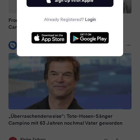
Sign Up With Apple
Already Registered?
Login
Frontmann der Toten Hosen: In Doku verraten –
Campino ist noch mal Vater geworden
nordbayern.de
3 months ago
„Überraschenderweise“: Tote-Hosen-Sänger
Campino mit 63 Jahren nochmal Vater geworden
Kleine Zeitung