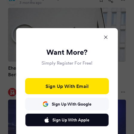
3 months ago
Want More?
Simply Register For Free!
Ehefrau und vier Kinder des Ebola-Patienten in
Berliner Charité aufgenommen
Sign Up With Email
TAG24 DE
3 months ago
Sign Up With Google
Sign Up With Apple