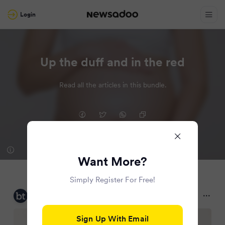
Login
Up the duff and in the red
Read all the articles in this bundle.
Want More?
Simply Register For Free!
Brisbane Times
2 months ago
Sign Up With Email