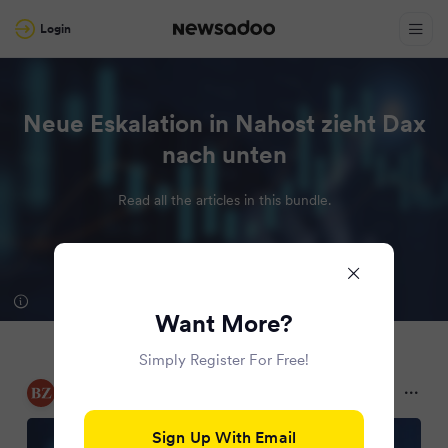
Login
Neue Eskalation in Nahost zieht Dax
nach unten
Read all the articles in this bundle.
Want More?
Simply Register For Free!
Börsen-Zeitung
2 months ago
Sign Up With Email