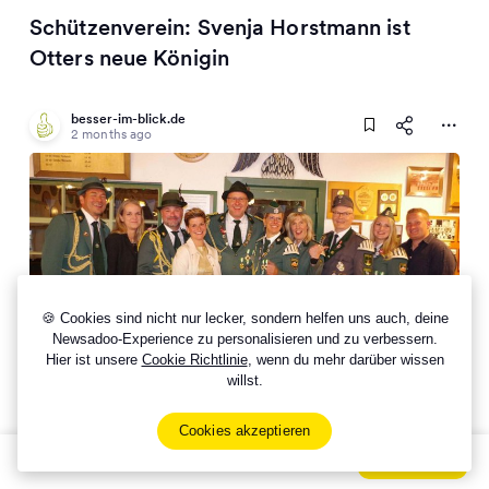
Schützenverein: Svenja Horstmann ist
Otters neue Königin
besser-im-blick.de
2 months ago
🍪 Cookies sind nicht nur lecker, sondern helfen uns auch, deine
Newsadoo-Experience zu personalisieren und zu verbessern.
Hier ist unsere
Cookie Richtlinie
, wenn du mehr darüber wissen
Erste Schützenkönigin in Otter: Svenja Horstmann
willst.
schreibt Vereinsgeschichte
Cookies akzeptieren
Sign Up Now For Free!
Signup