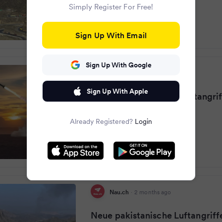
Simply Register For Free!
Sign Up With Email
Sign Up With Google
Heute
·
2 months ago
Sign Up With Apple
Pakistan reagiert mit Luftangrif
Already Registered?
Login
Nau.ch
·
2 months ago
Neue pakistanische Luftangriffe