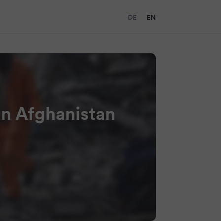
DE
EN
in Afghanistan