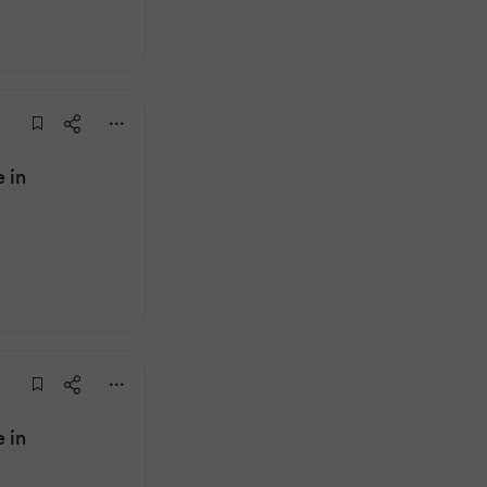
 in
 in