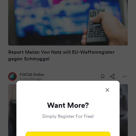
Report Mainz: Von Notz will EU-Waffenregister
gegen Schmuggel
FOCUS Online
2 months ago
Want More?
Simply Register For Free!