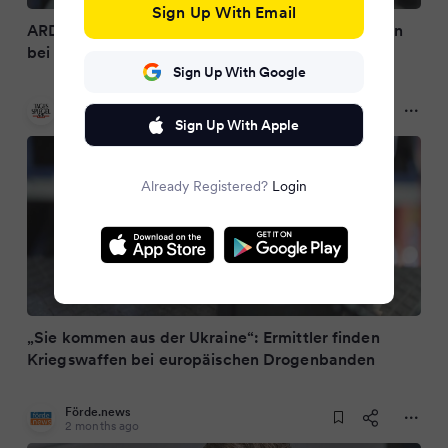
Sign Up With Email
ARD-Doku zeigt: Nato-Waffen aus Ukraine landen
bei Banden
Sign Up With Google
Tagesspiegel
2 months ago
Sign Up With Apple
Already Registered?
Login
„Sie kommen aus der Ukraine“: Ermittler finden
Kriegswaffen bei europäischen Drogenbanden
Förde.news
2 months ago