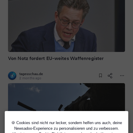
Von Notz fordert EU-weites Waffenregister
tagesschau.de
2 months ago
🍪 Cookies sind nicht nur lecker, sondern helfen uns auch, deine
Newsadoo-Experience zu personalisieren und zu verbessern.