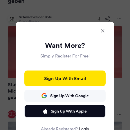
geben
Schwarzwälder Bote
2 months ago
Want More?
Simply Register For Free!
Sign Up With Email
Stuttgarter Sportwagenbauer: Porsche-Chef
Michael Leiters – 911er wird es nicht elektrisch
Sign Up With Google
geben
Sign Up With Apple
CIO
2 months ago
Already Registered?
Login