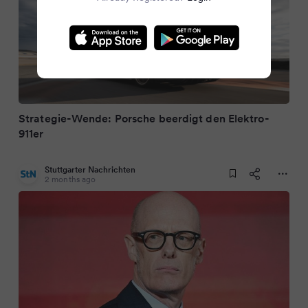
Strategie-Wende: Porsche beerdigt den Elektro-
911er
Stuttgarter Nachrichten
2 months ago