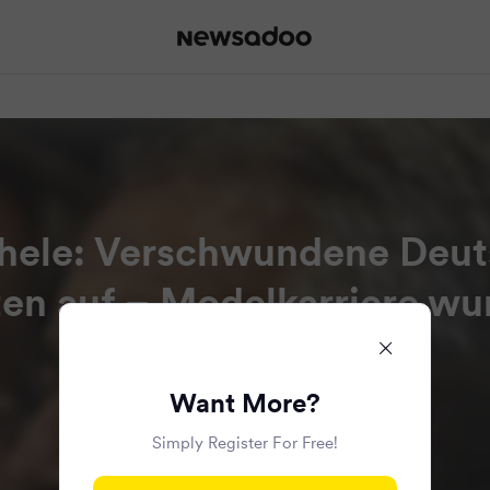
chele: Verschwundene Deut
en auf – Modelkarriere wur
Read all the articles in this bundle.
Want More?
Simply Register For Free!