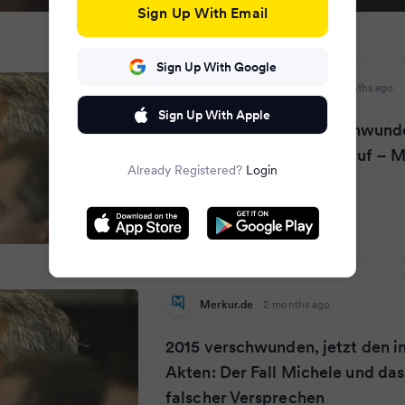
Sign Up With Email
Sign Up With Google
Frankfurter Rundschau
·
2 months ago
Sign Up With Apple
Rätselfall Michele: Verschwun
taucht in Epstein-Akten auf – 
Already Registered?
Login
wurde zur Falle
Merkur.de
·
2 months ago
2015 verschwunden, jetzt den in
Akten: Der Fall Michele und da
falscher Versprechen