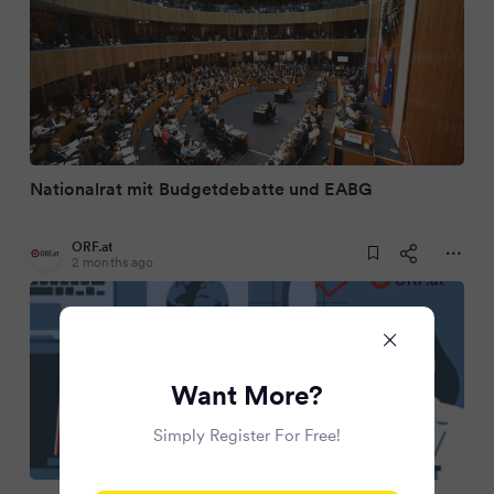
Nationalrat mit Budgetdebatte und EABG
ORF.at
2 months ago
Want More?
Simply Register For Free!