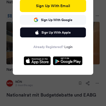
Nationalrat: Debatten über Budget und EABG
Sign Up With Email
Salzburger Nachrichten
2 months ago
Sign Up With Google
Sign Up With Apple
Already Registered?
Login
Nationalrat mit Budgetdebatte und EABG
NÖN
2 months ago
Nationalrat mit Budgetdebatte und EABG