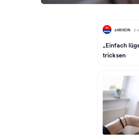
24RHEIN
·
2 
„Einfach lüg
tricksen