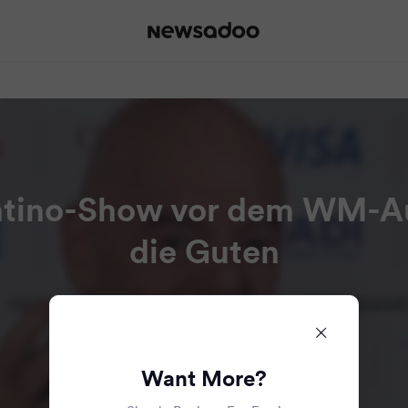
ntino-Show vor dem WM-Au
die Guten
Read all the articles in this bundle.
Want More?