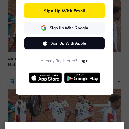
Sign Up With Email
Sign Up With Google
Sign Up With Apple
Zahlreiche Cliquen prägen die deutsche
Already Registered?
Login
Nationalmannschaft während der WM
Merkur.de
2 months ago