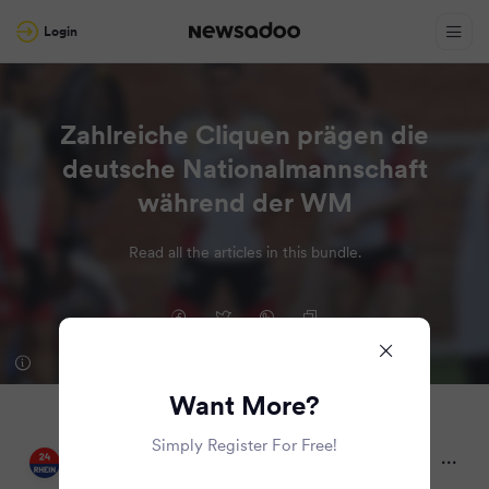
Login
Zahlreiche Cliquen prägen die
deutsche Nationalmannschaft
während der WM
Read all the articles in this bundle.
Want More?
Simply Register For Free!
24RHEIN
2 months ago