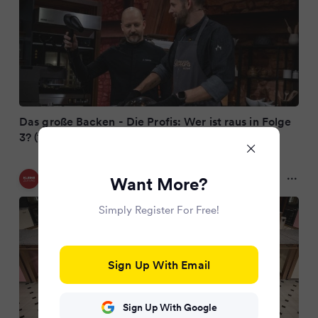
Das große Backen - Die Profis: Wer ist raus in Folge
3? (10.06.2026)
Kleine Zeitung
Want More?
2 months ago
Simply Register For Free!
Sign Up With Email
Sign Up With Google