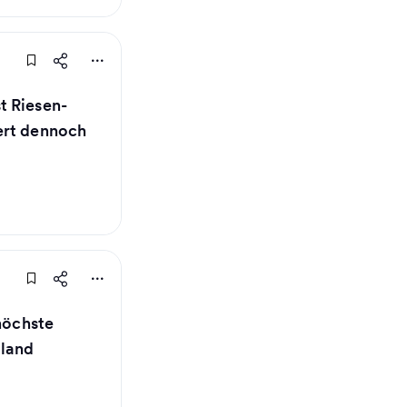
t Riesen-
ert dennoch
 höchste
tland