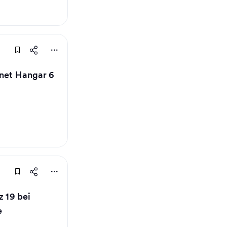
fnet Hangar 6
z 19 bei
e