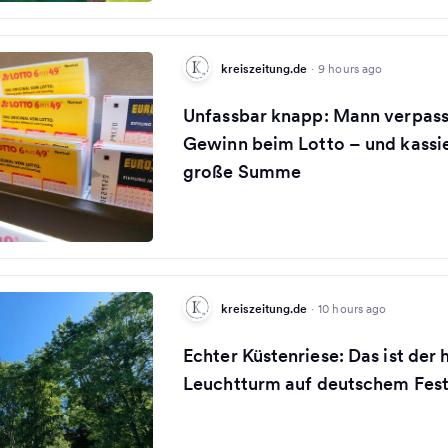
kreiszeitung.de
·
9 hours ago
Unfassbar knapp: Mann verpass
Gewinn beim Lotto – und kassi
große Summe
kreiszeitung.de
·
10 hours ago
Echter Küstenriese: Das ist der
Leuchtturm auf deutschem Fes