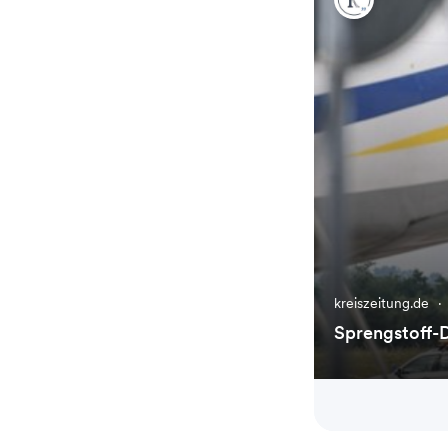
kreiszeitung.de
·
Sprengstoff-D