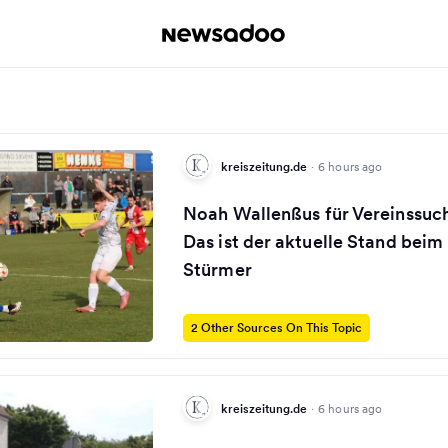
kreiszeitung.de
·
6 hours ago
Noah Wallenßus für Vereinssuche
Das ist der aktuelle Stand bei
Stürmer
2 Other Sources On This Topic
kreiszeitung.de
·
6 hours ago