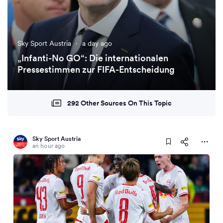
Sky Sport Austria
·
a day ago
„Infanti-No GO“: Die internationalen
Pressestimmen zur FIFA-Entscheidung
292 Other Sources On This Topic
Sky Sport Austria
an hour ago