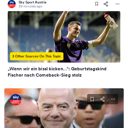
Sky Sport Austria
39 minutes ago
3 Other Sources On This Topic
„Wenn wir ein bissl kicken…“: Geburtstagskind
Fischer nach Comeback-Sieg stolz