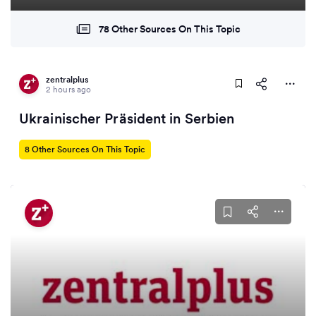
78 Other Sources On This Topic
zentralplus
2 hours ago
Ukrainischer Präsident in Serbien
8 Other Sources On This Topic