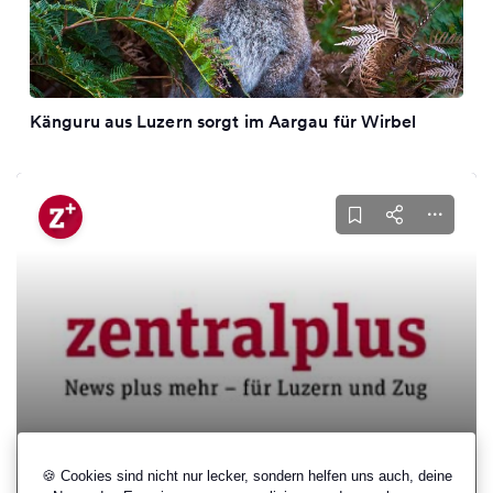
Känguru aus Luzern sorgt im Aargau für Wirbel
zentralplus
·
13 hours ago
Unwetter im Westen Österreichs
🍪 Cookies sind nicht nur lecker, sondern helfen uns auch, deine