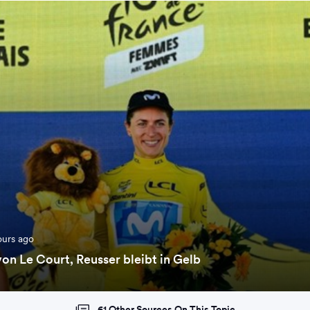
ours ago
on Le Court, Reusser bleibt in Gelb
61 Other Sources On This Topic