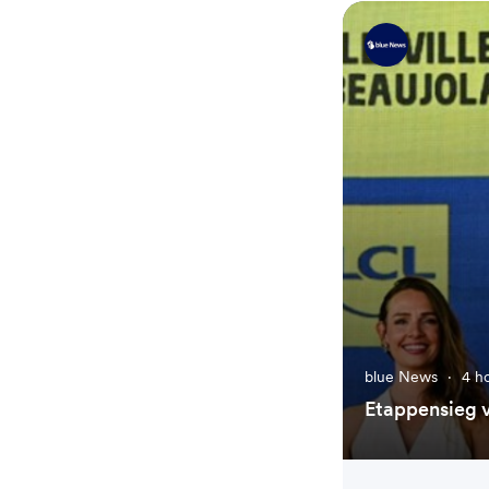
blue News
·
4 h
Etappensieg v