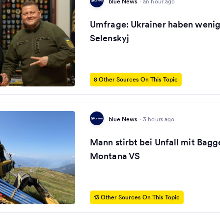
blue News
·
an hour ago
Umfrage: Ukrainer haben wenig
Selenskyj
8 Other Sources On This Topic
blue News
·
3 hours ago
Mann stirbt bei Unfall mit Bagg
Montana VS
13 Other Sources On This Topic