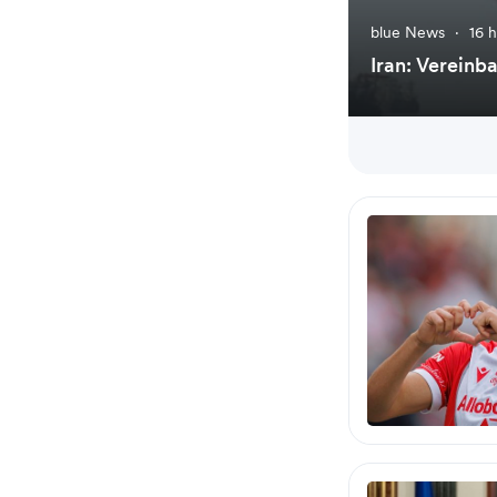
blue News
·
16 
Iran: Vereinb