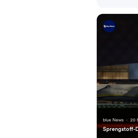
blue News
·
20 
Sprengstoff-