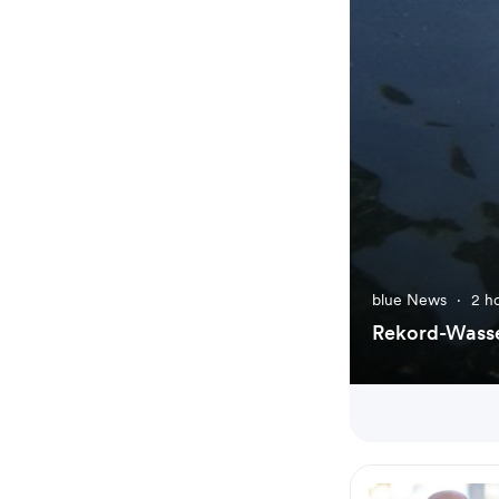
blue News
·
2 h
Rekord-Wasse