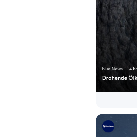
blue News
·
4 h
Drohende Ölk