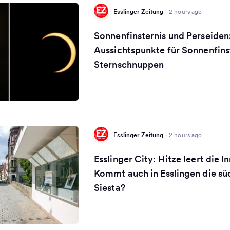
Esslinger Zeitung
·
2 hours ago
Sonnenfinsternis und Perseiden
Aussichtspunkte für Sonnenfins
Sternschnuppen
Esslinger Zeitung
·
2 hours ago
Esslinger City: Hitze leert die I
Kommt auch in Esslingen die sü
Siesta?