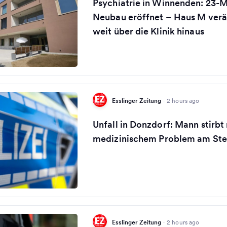
Psychiatrie in Winnenden: 23-M
Neubau eröffnet – Haus M verä
weit über die Klinik hinaus
Esslinger Zeitung
·
2 hours ago
Unfall in Donzdorf: Mann stirbt
medizinischem Problem am Ste
Esslinger Zeitung
·
2 hours ago