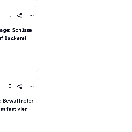
lage: Schüsse
uf Bäckerei
t: Bewaffneter
s fast vier