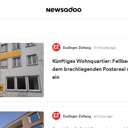
Esslinger Zeitung
·
11 minutes ago
Künftiges Wohnquartier: Fellba
dem brachliegenden Postareal 
ein
Esslinger Zeitung
·
an hour ago