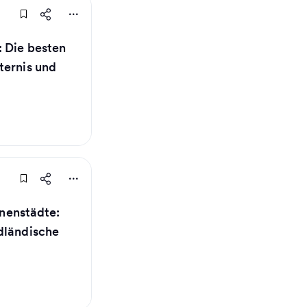
: Die besten
ternis und
nnenstädte:
dländische