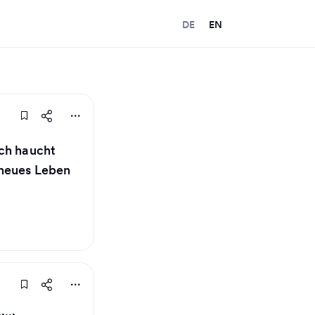
DE
EN
ch haucht
neues Leben