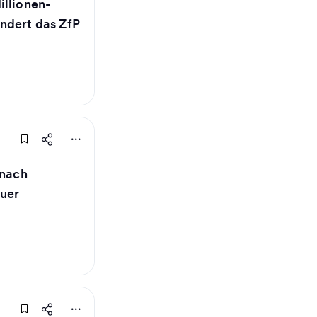
illionen-
ndert das ZfP
 nach
uer