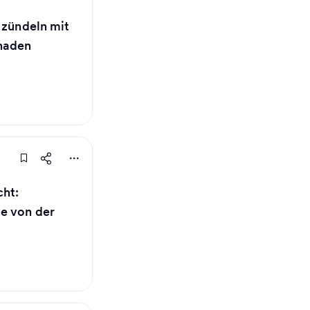
 zündeln mit
haden
cht:
e von der