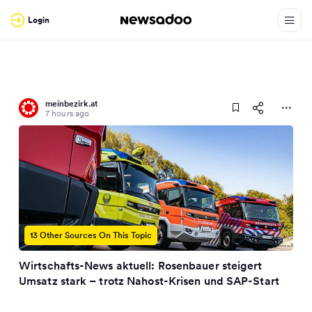
Login
meinbezirk.at
7 hours ago
13 Other Sources On This Topic
Wirtschafts-News aktuell: Rosenbauer steigert
Umsatz stark – trotz Nahost-Krisen und SAP-Start