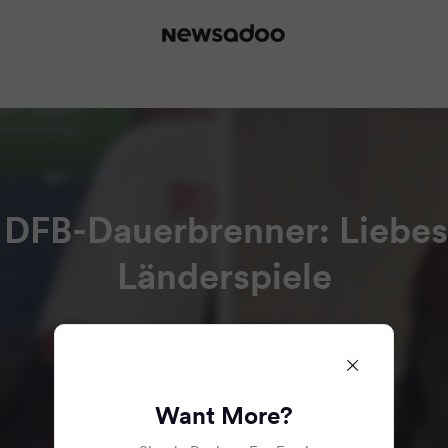
 DFB-Dauerbrenner: Liebesu
Länderspiele
Read all the articles in this bundle.
Want More?