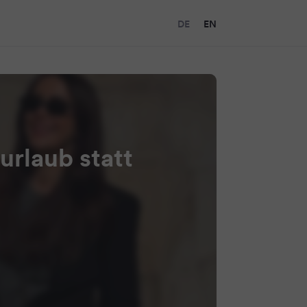
DE
EN
rlaub statt