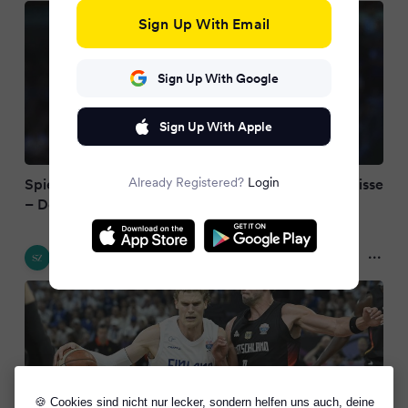
Sign Up With Email
Sign Up With Google
Sign Up With Apple
Already Registered?
Login
Spielplan Basketball-EM 2025: Termine & Ergebnisse
– Deutschland im Finale!
Süddeutsche Zeitung
a year ago
🍪 Cookies sind nicht nur lecker, sondern helfen uns auch, deine