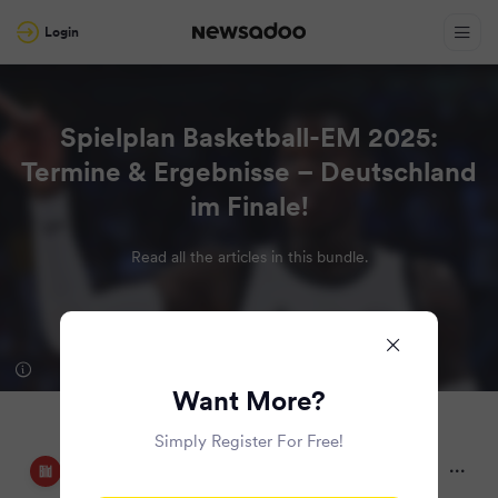
Login
Spielplan Basketball-EM 2025:
Termine & Ergebnisse – Deutschland
im Finale!
Read all the articles in this bundle.
Want More?
Simply Register For Free!
Bild
a year ago