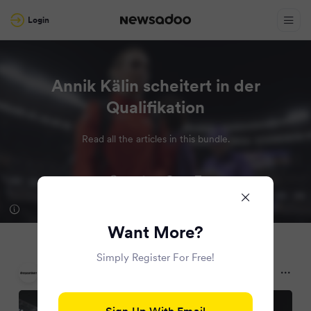
Login
Annik Kälin scheitert in der
Qualifikation
Read all the articles in this bundle.
Want More?
Simply Register For Free!
Sarganserländer
a year ago
Sign Up With Email