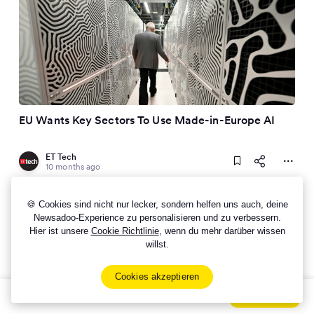
EU Wants Key Sectors To Use Made-in-Europe AI
ET Tech
10 months ago
EU wants key sectors to use made-in-
🍪 Cookies sind nicht nur lecker, sondern helfen uns auch, deine
Europe AI
Newsadoo-Experience zu personalisieren und zu verbessern.
Hier ist unsere
Cookie Richtlinie
, wenn du mehr darüber wissen
willst.
Cookies akzeptieren
Sign Up Now For Free!
Signup