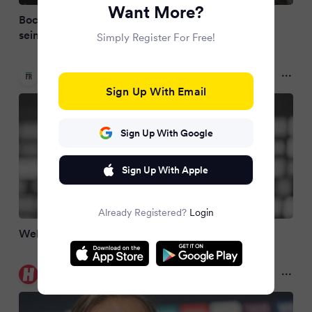
Want More?
Boca-Juniors-Trainer Russo: Er lächelte – trotz
seines Schicksals
Simply Register For Free!
Frankfurter Rundschau
10 months ago
Sign Up With Email
Sign Up With Google
Sign Up With Apple
Already Registered?
Login
Weltklub trauert um verstorbenen Trainer
Heute
10 months ago