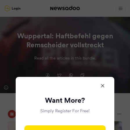
Login
Wuppertal: Haftbefehl gegen
Remscheider vollstreckt
Read all the articles in this bundle.
Want More?
Simply Register For Free!
Bild
10 months ago