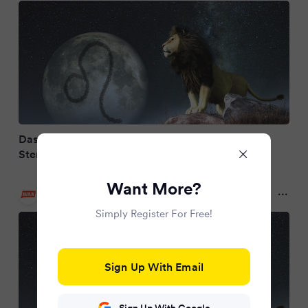
Das Wochenende kann kommen: Für diese drei
Sternzeichen wird’s richtig wild
Want More?
MOIN.DE
9 months ago
Simply Register For Free!
Sign Up With Email