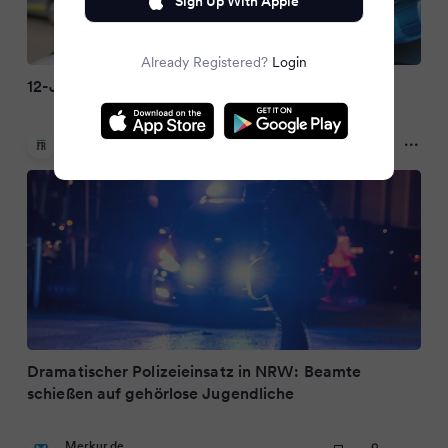
Sign Up With Apple
Already Registered?
Login
12-Jährige mit Messern von Polizei angeschossen
Frankfurter Rundschau
9 months ago
Dramatischer Polizeieinsatz in NRW: Beamte
schießen auf gehörlose Jugendliche
Merkur.de