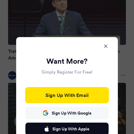
Treffen mit Trump-Minister: Zügelt UBS bald nach
Amerika?
Want More?
Simply Register For Free!
blue News
9 months ago
Sign Up With Email
Sign Up With Google
Sign Up With Apple