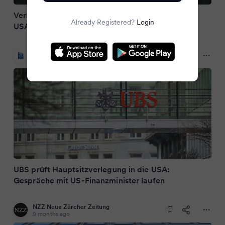
Verlegt die UBS ihren Hauptsitz aus Zürich in die
Already Registered?
Login
USA?
20 Minuten
9 months ago
UBS prüft Hauptsitzverlegung in die USA:
Gespräche mit US-Finanzminister laufen
NZZ Neue Zürcher Zeitung
9 months ago