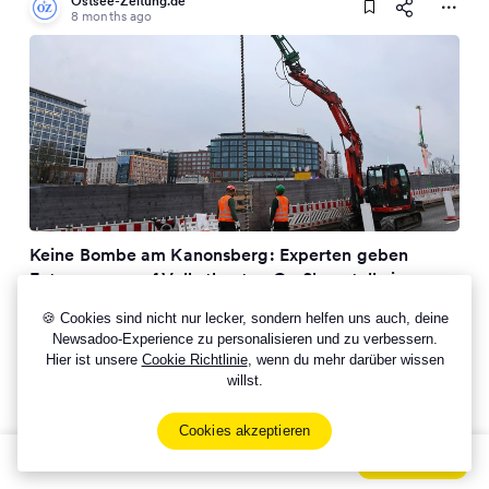
Ostsee-Zeitung.de
8 months ago
Keine Bombe am Kanonsberg: Experten geben
Entwarnung auf Volkstheater-Großbaustelle in
Rostock
🍪 Cookies sind nicht nur lecker, sondern helfen uns auch, deine
Newsadoo-Experience zu personalisieren und zu verbessern.
Hier ist unsere
Cookie Richtlinie
, wenn du mehr darüber wissen
willst.
Cookies akzeptieren
Sign Up Now For Free!
Signup