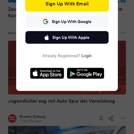
Sign Up With Email
Zeugen sehen alles: Führerschein-Neuling kracht in
fünf Fahrzeuge
Sign Up With Google
ORF.at
7 months ago
Sign Up With Apple
Already Registered?
Login
Jugendlicher zog mit Auto Spur der Verwüstung
Kronen Zeitung
7 months ago