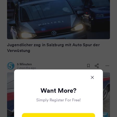
Jugendlicher zog in Salzburg mit Auto Spur der
Verwüstung
5 Minuten
7 months ago
Want More?
Simply Register For Free!