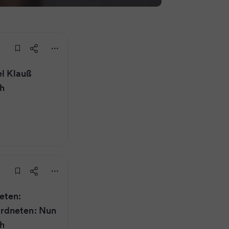
el Klauß
ch
eten:
rdneten: Nun
ch