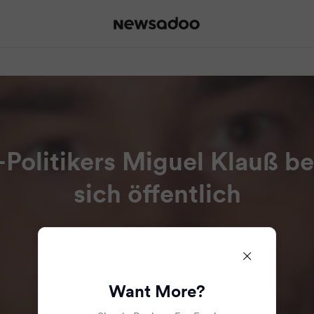
-Politikers Miguel Klauß be
sich öffentlich
Read all the articles in this bundle.
Want More?