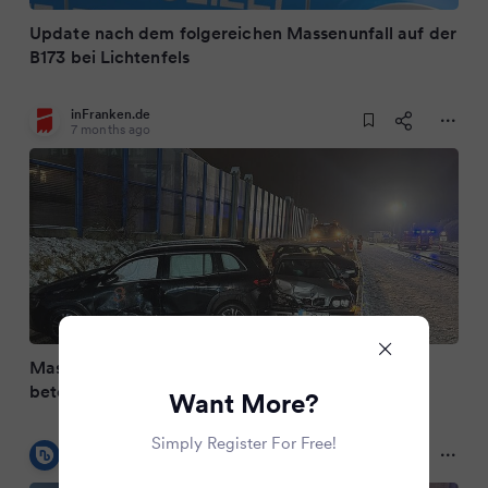
Update nach dem folgereichen Massenunfall auf der
B173 bei Lichtenfels
inFranken.de
7 months ago
Massenkarambolage auf B173: 17 Fahrzeuge
beteiligt - 13 Verletzte
Want More?
Simply Register For Free!
nordbayern.de
7 months ago