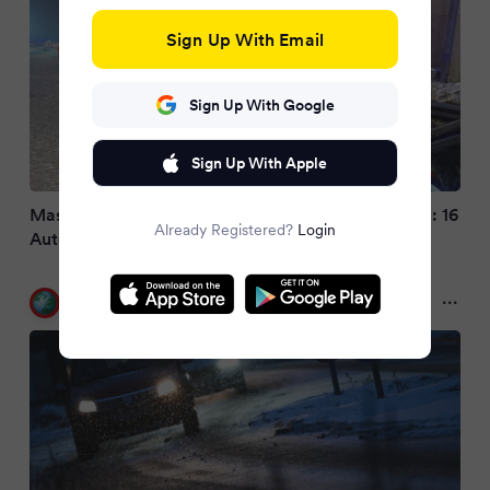
Sign Up With Email
Sign Up With Google
Sign Up With Apple
Massenkarambolage auf spiegelglatter Fahrbahn: 16
Already Registered?
Login
Autos und ein Lkw rutschen über Bundesstraße
FOCUS Online
7 months ago