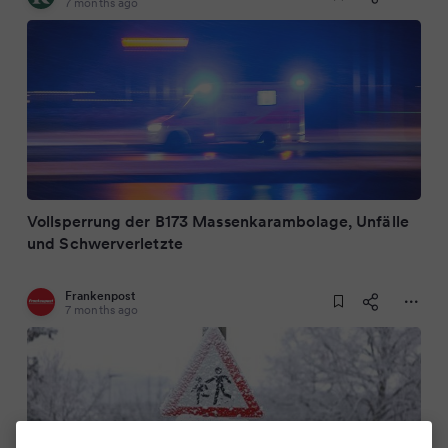
7 months ago
Vollsperrung der B173 Massenkarambolage, Unfälle
und Schwerverletzte
Frankenpost
7 months ago