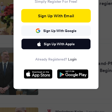
Simply Register For Free!
Nach 35 Jahren: Die CDU regier
Rheinland-Pfalz
Sign Up With Email
Sign Up With Google
Sign Up With Apple
taz
·
3 months ago
Already Registered?
Login
Schnieder-Wahl in Rheinland-Pf
Stimmen fehlen gleich zu Begin
Wiesbadener Kurier
·
3 months ago