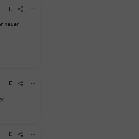
r neuer
er