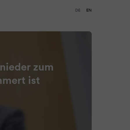
DE
EN
hnieder zum
mert ist