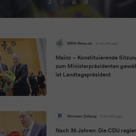
MRN-News.de
·
3 months ago
Mainz – Konstituierende Sitzun
zum Ministerpräsidenten gewä
ist Landtagspräsident
Wormser Zeitung
·
3 months ago
Nach 35 Jahren: Die CDU regier