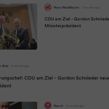
Neue Westfälische
·
3 months ago
CDU am Ziel - Gordon Schniede
Ministerpräsident
r Bote
·
3 months ago
rungschef: CDU am Ziel - Gordon Schnieder neu
ident
Nau.ch
·
3 months ago