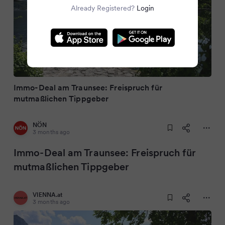
Already Registered?
Login
Immo-Deal am Traunsee: Freispruch für
mutmaßlichen Tippgeber
NÖN
3 months ago
Immo-Deal am Traunsee: Freispruch für
mutmaßlichen Tippgeber
VIENNA.at
3 months ago