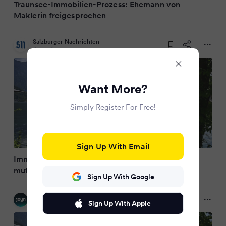
Traunsee-Immobilien-Prozess: Ehemann von
Maklerin freigesprochen
Salzburger Nachrichten
3 months ago
Want More?
Simply Register For Free!
Sign Up With Email
Immo-Deal am Traunsee: Freispruch für
mutmaßlichen Tippgeber
Sign Up With Google
JOYN News
Sign Up With Apple
3 months ago