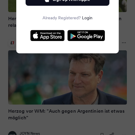
Already Registered?
Login
Herzog vor WM: "Die Erwartungshaltung ist schon
relativ hoch"
LAOLA1
2 months ago
Herzog vor WM: "Auch gegen Argentinien ist etwas
möglich"
JOYN News