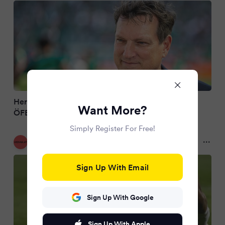
Herzog vor WM-Start: „Erwartungshaltung ans
Want More?
ÖFB-Team relativ hoch“
Simply Register For Free!
VIENNA.at
2 months ago
Sign Up With Email
Sign Up With Google
Sign Up With Apple