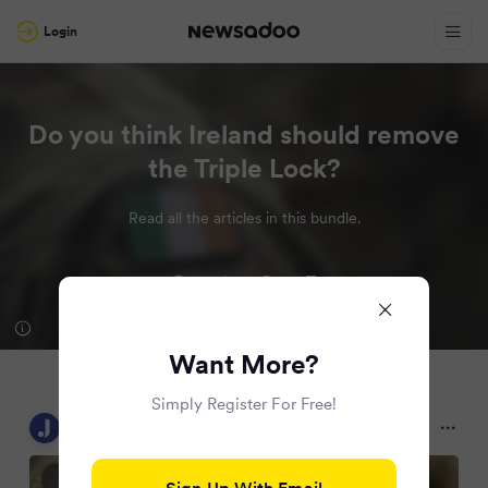
Login
Do you think Ireland should remove
the Triple Lock?
Read all the articles in this bundle.
Want More?
Simply Register For Free!
TheJournal.ie
2 months ago
Sign Up With Email