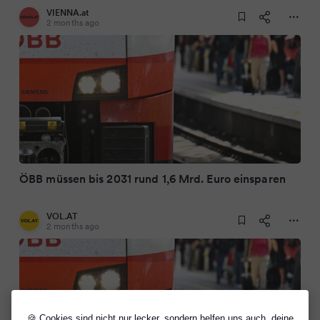
VIENNA.at
2 months ago
ÖBB müssen bis 2031 rund 1,6 Mrd. Euro einsparen
VOL.AT
2 months ago
🍪 Cookies sind nicht nur lecker, sondern helfen uns auch, deine