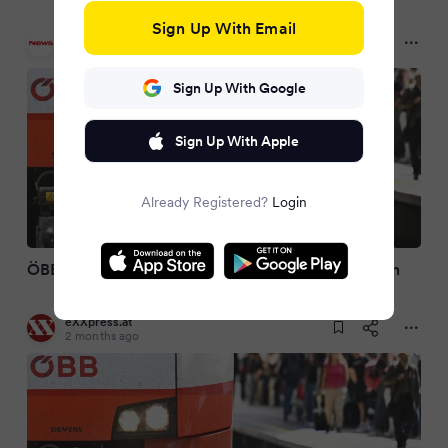
Sign Up With Email
news.at
2 months ago
Sign Up With Google
Sign Up With Apple
Already Registered?
Login
ÖBB müssen bis 2031 rund 1,6 Mrd. Euro einsparen
eXXpress.at
2 months ago