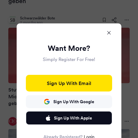
geben
Schwarzwälder Bote
2 months ago
Want More?
Simply Register For Free!
Sign Up With Email
Stuttgarter Sportwagenbauer: Porsche-Chef
Michael Leiters – 911er wird es nicht elektrisch
Sign Up With Google
geben
Sign Up With Apple
CIO
2 months ago
Already Registered?
Login