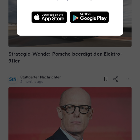
Strategie-Wende: Porsche beerdigt den Elektro-
911er
Stuttgarter Nachrichten
2 months ago