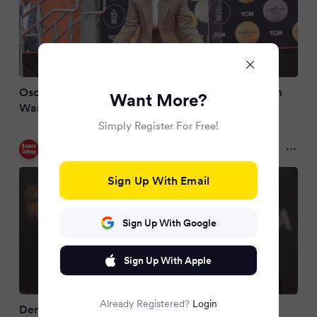
Oscar-Erlösung für Glenn Close nach jahrelangem
Want More?
Warten
Simply Register For Free!
Kronen Zeitung
2 months ago
Sign Up With Email
Sign Up With Google
Sign Up With Apple
Already Registered?
Login
Der Ehren-Oscar geht an Glenn Close