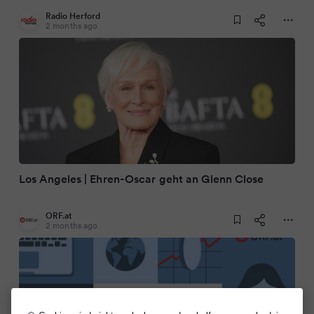
Radio Herford
2 months ago
Los Angeles | Ehren-Oscar geht an Glenn Close
ORF.at
2 months ago