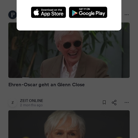
Die Presse
2 months ago
Ehren-Oscar geht an Glenn Close
ZEIT ONLINE
2 months ago