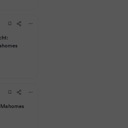
cht:
Mahomes
h: Mahomes