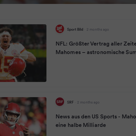
Sport Bild
·
2 months ago
NFL: Größter Vertrag aller Zeit
Mahomes – astronomische Su
SRF
·
2 months ago
News aus den US Sports - Mah
eine halbe Milliarde