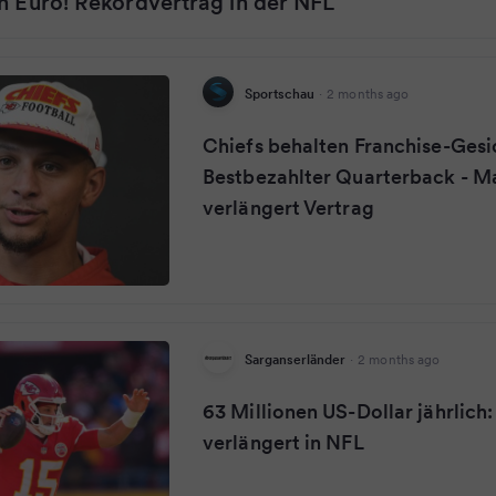
n Euro! Rekordvertrag in der NFL
Sportschau
·
2 months ago
Chiefs behalten Franchise-Gesi
Bestbezahlter Quarterback - 
verlängert Vertrag
Sarganserländer
·
2 months ago
63 Millionen US-Dollar jährlic
verlängert in NFL