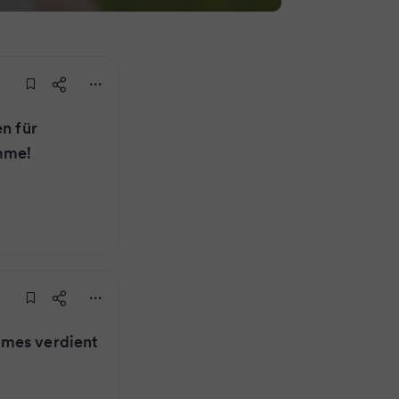
en für
mme!
omes verdient