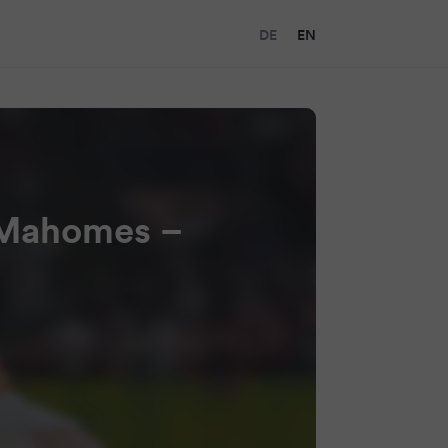
DE
EN
r Mahomes –