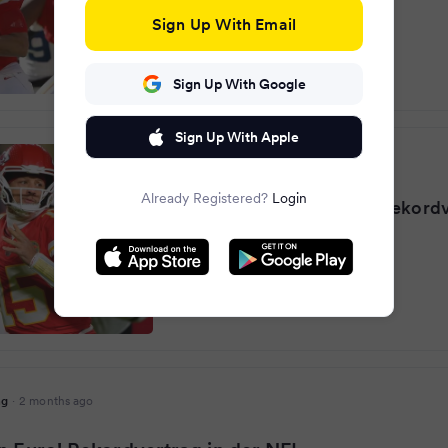
Sign Up With Email
Sign Up With Google
Sign Up With Apple
FAZ.NET
·
2 months ago
Already Registered?
Login
Patrick Mahomes: NFL-Rekordv
den Kansas City Chiefs
ng
·
2 months ago