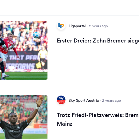
Ligaportal
·
2 years ago
Erster Dreier: Zehn Bremer sieg
Sky Sport Austria
·
2 years ago
Trotz Friedl-Platzverweis: Bre
Mainz